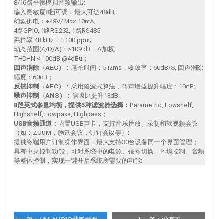
8/16路平衡模拟音频输出;
输入灵敏度8档可调，最大可达48dB;
幻象供电：+48V/ Max 10mA;
4路GPIO, 1路RS232, 1路RS485
采样率:48 kHz，± 100 ppm;
动态范围(A/D/A)：>109 dB，A加权;
THD+N:<-100dB @4dBu；
回声消除（AEC）：
尾长时间：512ms，收敛率：60dB/S, 回声消除
幅度：60dB；
反馈抑制（AFC）：
采用陷波式算法，传声增益提升幅度：10dB;
噪声抑制（ANS）：
信噪比提升18dB;
8段英式参量均衡，提供5种滤波器选择：
Parametric, Lowshelf,
Highshelf, Lowpass, Highpass；
USB音频通道：
内置USB声卡，支持音乐播放、录制和软视频会议
（如：ZOOM，腾讯会议，钉钉会议等）;
提供终端用户订制操作界面，最大支持30台设备同一个界面管理；
具有中央控制功能，可对系统中的电源、信号切换、环境控制、音频
等整体控制，实现一键开启系统所需要的功能;
上一篇：
HM-AUDIO慧鸣慧明 S108A 智能电源时序器管理器
下一篇：
没有了