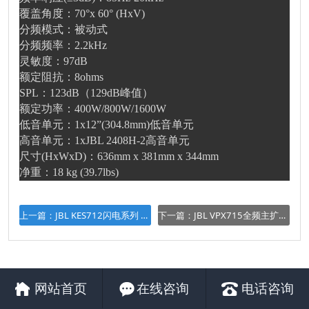
覆盖角度：70°x 60° (HxV)
分频模式：被动式
分频频率：2.2kHz
灵敏度：97dB
额定阻抗：8ohms
SPL：123dB（129dB峰值）
额定功率：400W/800W/1600W
低音单元：1x12”(304.8mm)低音单元
高音单元：1xJBL 2408H-2高音单元
尺寸(HxWxD)：636mm x 381mm x 344mm
净重：18 kg (39.7lbs)
上一篇：
JBL KES712闪电系列 高端娱乐家用KTV音箱套装
下一篇：
JBL VPX715全频主扩音箱 演出 酒吧 清吧
网站首页
在线咨询
电话咨询