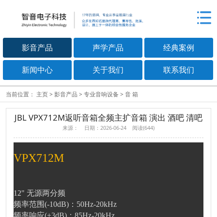
影音产品
声学产品
经典案例
新闻中心
关于我们
联系我们
当前位置：
主页
>
影音产品
>
专业音响设备
>
音 箱
JBL VPX712M返听音箱全频主扩音箱 演出 酒吧 清吧
来源： 日期：2026-06-24 阅读(644)
VPX712M
12" 无源两分频
频率范围(-10dB)：50Hz-20kHz
频率响应(±3dB)：85Hz-20kHz