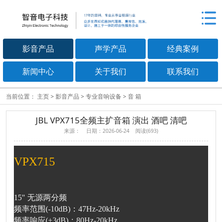
影音产品
声学产品
经典案例
新闻中心
关于我们
联系我们
当前位置：
主页
>
影音产品
>
专业音响设备
>
音 箱
JBL VPX715全频主扩音箱 演出 酒吧 清吧
来源： 日期：2026-06-24 阅读(693)
VPX715
15" 无源两分频
频率范围(-10dB)：47Hz-20kHz
频率响应(±3dB)：80Hz-20kHz