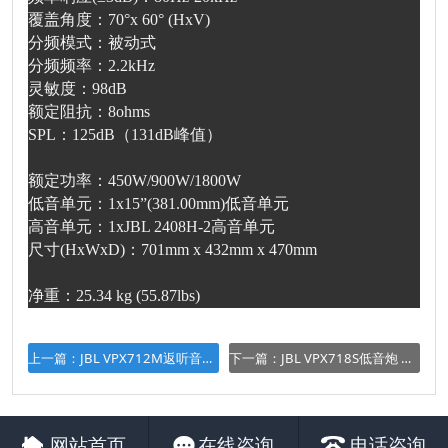
覆盖角度：70°x 60° (HxV)
分频模式：被动式
分频频率：2.2kHz
灵敏度：98dB
额定阻抗：8ohms
SPL：125dB（131dB峰值）
额定功率：450W/900W/1800W
低音单元：1x15”(381.00mm)低音单元
高音单元：1xJBL 2408H-2高音单元
尺寸(HxWxD)：701mm x 432mm x 470mm
净重：25.34 kg (55.87lbs)
上一篇：
JBL VPX712M返听音箱全频主扩音箱 演出 酒吧 清吧
下一篇：
JBL VPX718S低音炮 演出 酒吧 清吧
网站首页
在线咨询
电话咨询